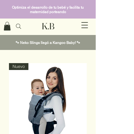
Optimiza el desarrollo de tu bebé y facilita tu
maternidad porteando
K.B
🐾 Neko Slings llegó a Kangoo Baby! 🐾
Nuevo