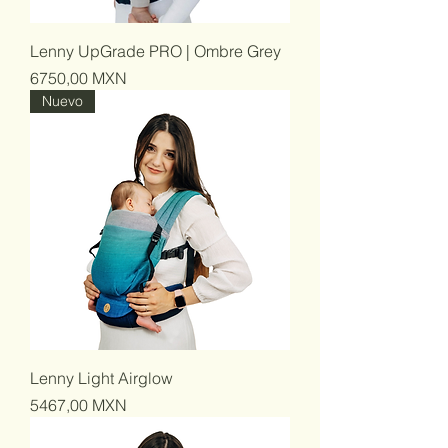
Lenny UpGrade PRO | Ombre Grey
Precio
6750,00 MXN
Nuevo
Lenny Light Airglow
Precio
5467,00 MXN