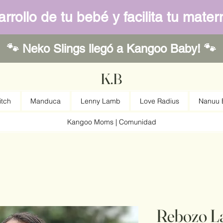
rrollo de tu bebé y facilita tu mat
🐾 Neko Slings llegó a Kangoo Baby! 🐾
K.B
itch
Manduca
Lenny Lamb
Love Radius
Nanuu E
Kangoo Moms | Comunidad
Rebozo L