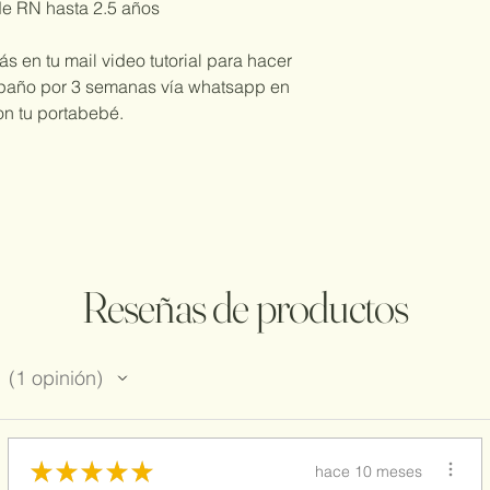
de RN hasta 2.5 años
rás en tu mail video tutorial para hacer
paño por 3 semanas vía whatsapp en
on tu portabebé.
Reseñas de productos
1
opinión
1
★
★
★
★
★
hace 10 meses