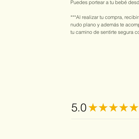
Puedes portear a tu bebé des
***Al realizar tu compra, recibi
nudo plano y además te acom
tu camino de sentirte segura c
5.0
★
★
★
★
★