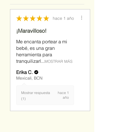
por manipulación.
No aplica por cambios de talla.
★
★
★
★
★
hace 1 año
¡Maravilloso!
Me encanta portear a mi
bebé, es una gran
herramienta para
tranquilizarl...
MOSTRAR MÁS
Erika C.
Mexicali, BCN
Mostrar respuesta
hace 1
año
(1)