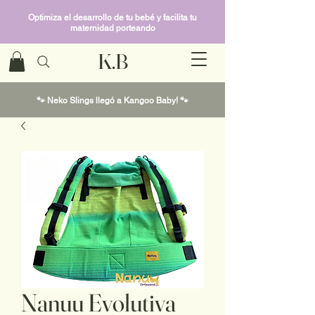
Optimiza el desarrollo de tu bebé y facilita tu
maternidad porteando
K.B
🐾 Neko Slings llegó a Kangoo Baby! 🐾
Nanuu Evolutiva