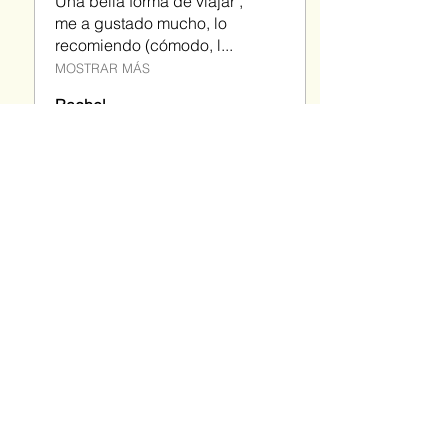
Una bella forma de viajar ,
me a gustado mucho, lo
recomiendo (cómodo, l...
MOSTRAR MÁS
Rachel
Mostrar respuesta
hace 1
año
(1)
Suscríbete y sé
Kangoo baby
Entérate primero de nuestros nuevos