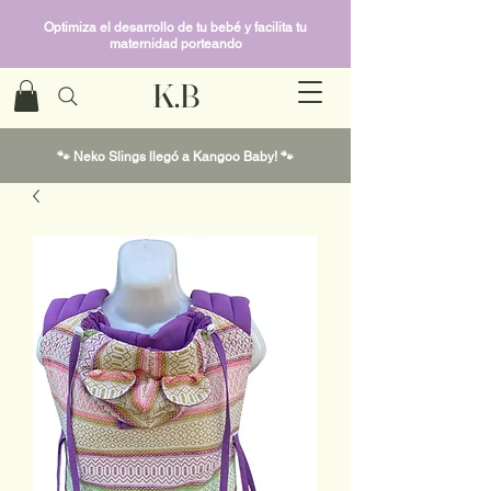
Optimiza el desarrollo de tu bebé y facilita tu
maternidad porteando
K.B
🐾 Neko Slings llegó a Kangoo Baby! 🐾