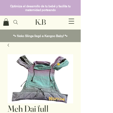
Optimiza el desarrollo de tu bebé y facilita tu
maternidad porteando
K.B
🐾 Neko Slings llegó a Kangoo Baby! 🐾
Meh Dai full