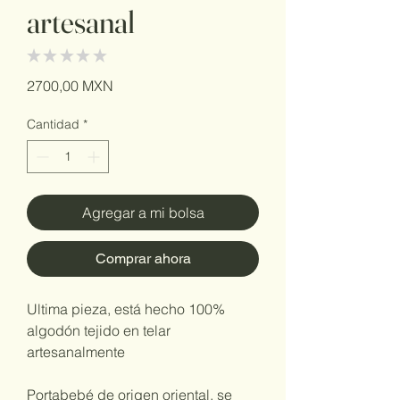
artesanal
★
★
★
★
★
0
Precio
2700,00 MXN
Cantidad
*
Agregar a mi bolsa
Comprar ahora
Ultima pieza, está hecho 100%
algodón tejido en telar
artesanalmente
Portabebé de origen oriental, se