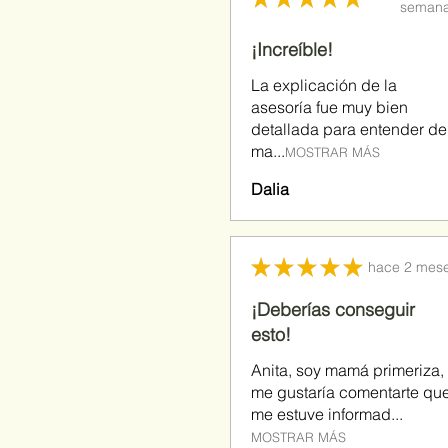
seman
¡Increíble!
La explicación de la
asesoría fue muy bien
detallada para entender de
ma...
MOSTRAR MÁS
Dalia
★
★
★
★
★
hace 2 mes
¡Deberías conseguir
esto!
Anita, soy mamá primeriza,
me gustaría comentarte qu
me estuve informad...
MOSTRAR MÁS