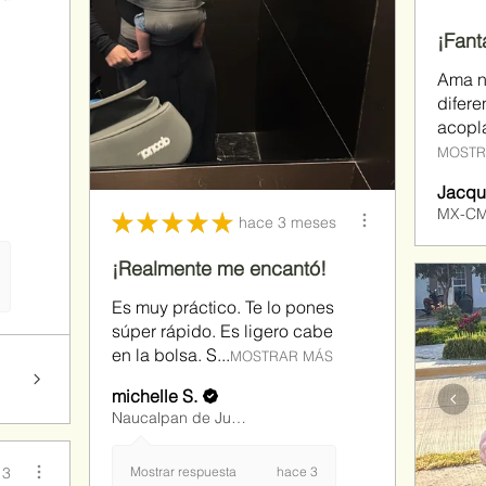
¡Fant
Ama n
difere
acopla
MOSTR
Jacqu
MX-CM
★
★
★
★
★
hace 3 meses
¡Realmente me encantó!
Es muy práctico. Te lo pones
súper rápido. Es ligero cabe
en la bolsa. S...
MOSTRAR MÁS
michelle S.
Naucalpan de Juárez, MX-MEX
 3
Mostrar respuesta
hace 3