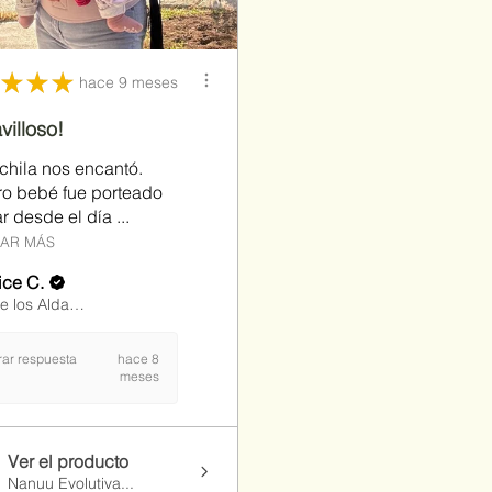
★
★
★
hace 9 meses
villoso!
chila nos encantó.
ro bebé fue porteado
ar desde el día ...
AR MÁS
ice C.
León de los Aldama, MX-GUA
rar respuesta
hace 8
meses
Ver el producto
Nanuu Evolutiva...