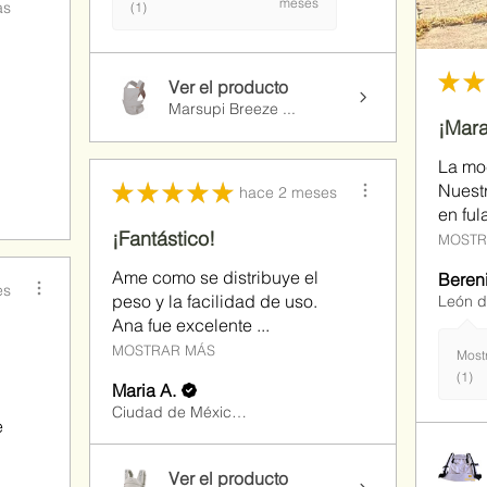
meses
as
(1)
★
★
Ver el producto
Marsupi Breeze ...
¡Mara
La mo
★
★
★
★
★
Nuest
hace 2 meses
en ful
¡Fantástico!
MOSTR
Ame como se distribuye el
Beren
es
peso y la facilidad de uso.
Ana fue excelente ...
MOSTRAR MÁS
Most
(1)
Maria A.
Ciudad de México, MX-DIF
e
Ver el producto