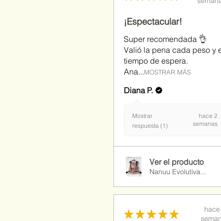
seman
¡Espectacular!
Super recomendada 👌
Valió la pena cada peso y e
tiempo de espera.
Ana...
MOSTRAR MÁS
Diana P.
Mostrar
hace 2
semanas
respuesta (1)
Ver el producto
Nanuu Evolutiva...
hace
★
★
★
★
★
sema