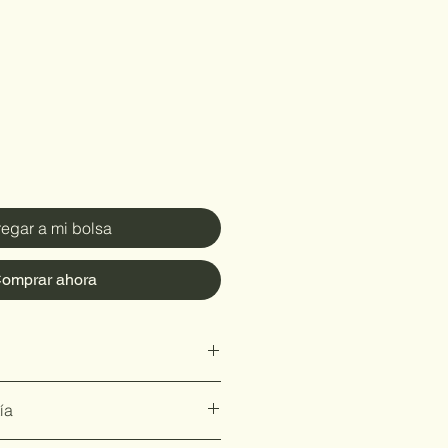
egar a mi bolsa
omprar ahora
 de 4 a 10 días hábiles.
ía