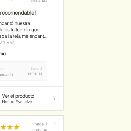
semanas
 recomendable!
ncantó nuestra
a es lo todo lo que
ba la tela me encant...
AR MÁS
imo
rar
hace 2
semanas
esta (1)
Ver el producto
Nanuu Evolutiva...
hace 1
★
★
★
semana