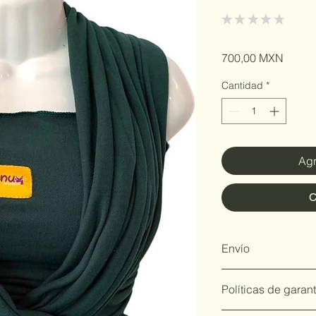
★
★
★
★
★
0
Precio
700,00 MXN
Cantidad
*
Agr
C
Envío
De entrega inmediata
Políticas de garant