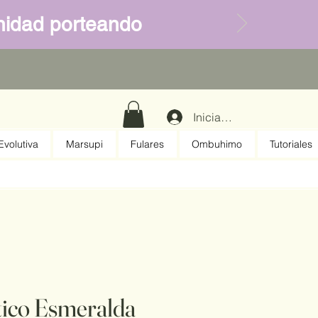
ernidad porteando
Iniciar sesión
volutiva
Marsupi
Fulares
Ombuhimo
Tutoriales
stico Esmeralda