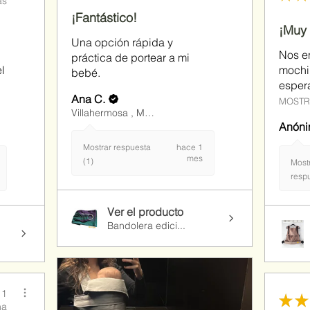
as
¡Fantástico!
¡Muy
Una opción rápida y
Nos e
práctica de portear a mi
l
mochil
bebé.
espera
Ana C.
MOSTR
Villahermosa , MX-TAB
Anón
Mostrar respuesta
hace 1
mes
(1)
Most
respu
Ver el producto
Bandolera edici...
 1
★
★
na