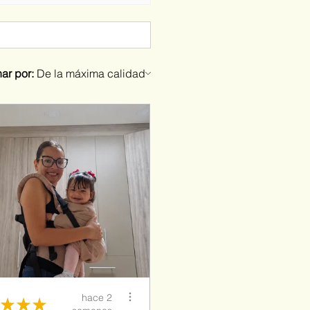
ar por:
hace 2
★
★
★