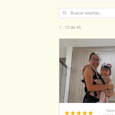
1 - 12 de 45
hace
★
★
★
★
★