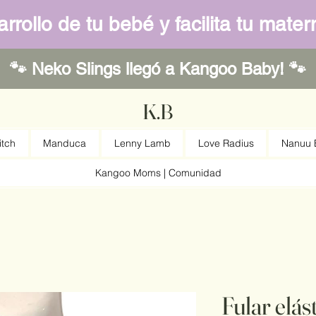
rrollo de tu bebé y facilita tu mat
🐾 Neko Slings llegó a Kangoo Baby! 🐾
K.B
itch
Manduca
Lenny Lamb
Love Radius
Nanuu E
Kangoo Moms | Comunidad
Fular elá