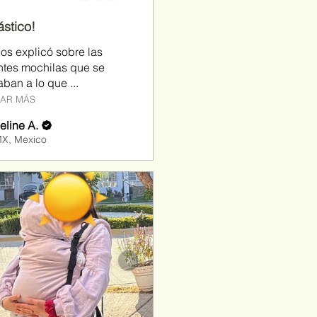
ástico!
os explicó sobre las
ntes mochilas que se
ban a lo que ...
AR MÁS
eline A.
X, Mexico