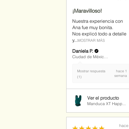
¡Maravilloso!
Nuestra experiencia con
Ana fue muy bonita.
Nos explicó todo a detalle
y...
MOSTRAR MÁS
Daniela P.
Ciudad de México, MX-DIF
Mostrar respuesta
hace 1
semana
(1)
Ver el producto
Manduca XT Happ...
hace
★
★
★
★
★