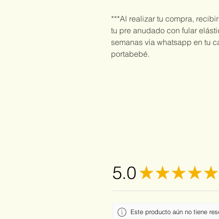
***Al realizar tu compra, recibi
tu pre anudado con fular elás
semanas vía whatsapp en tu ca
portabebé.
5.0
★
★
★
★
★
Este producto aún no tiene res