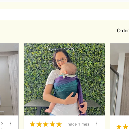
Orden
★
★
★
★
★
 2
hace 1 mes
★
★