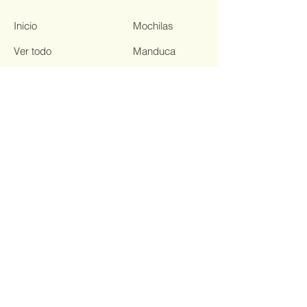
Inicio
Mochilas
Ver todo
Manduca
Marsupi
Fulares
Ofertas
Asesorías
© 2026 by Kangoo Baby